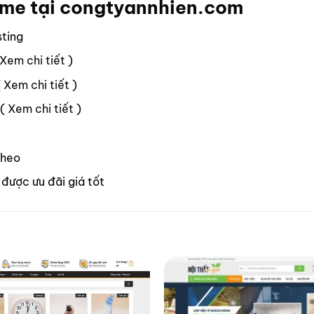
eme tại
congtyannhien.com
sting
Xem chi tiết
)
(
Xem chi tiết
)
 (
Xem chi tiết
)
theo
được ưu đãi giá tốt