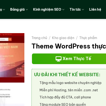
vụ
Bảng giá
Kinh nghiệm SEO
Tin tức
Liên hệ
Trang chủ
/
Kho giao diện
/
Thực phẩm
Theme WordPress thực
Xem Thực Tế
ƯU ĐÃI KHI THIẾT KẾ WEBSITE:
Tặng mẫu logo website chuyên nghiệp
Miễn phí Hosting, tên miền .com .net
Tích hợp đầy đủ CTA, call phone
Tặng module SEO bản quyền