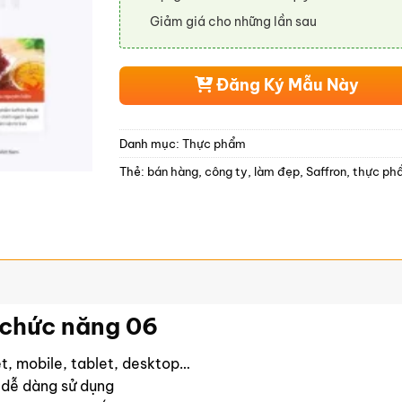
Giảm giá cho những lần sau
Đăng Ký Mẫu Này
Danh mục:
Thực phẩm
Thẻ:
bán hàng
,
công ty
,
làm đẹp
,
Saffron
,
thực ph
chức năng 06
yệt, mobile, tablet, desktop…
 dễ dàng sử dụng