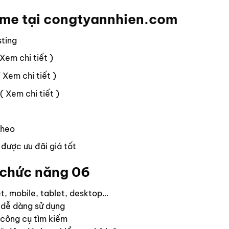
eme tại
congtyannhien.com
sting
Xem chi tiết
)
(
Xem chi tiết
)
 (
Xem chi tiết
)
theo
được ưu đãi giá tốt
chức năng 06
yệt, mobile, tablet, desktop…
 dễ dàng sử dụng
 công cụ tìm kiếm