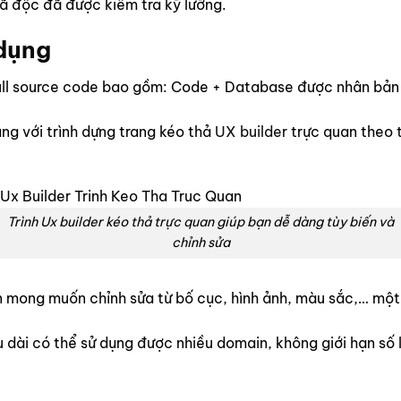
 độc đã được kiểm tra kỹ lưỡng.
 dụng
l source code bao gồm: Code + Database được nhân bản bằ
ng với trình dựng trang kéo thả
UX builder
trực quan theo 
Trình Ux builder kéo thả trực quan giúp bạn dễ dàng tùy biến và
chỉnh sửa
bạn mong muốn chỉnh sửa từ bố cục, hình ảnh, màu sắc,… m
ài có thể sử dụng được nhiều domain, không giới hạn số lư