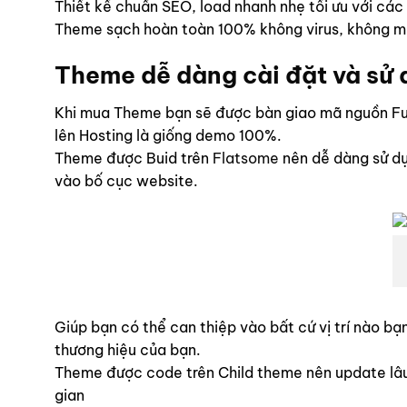
Thiết kế chuẩn SEO, load nhanh nhẹ tối ưu với các
Theme sạch hoàn toàn 100% không virus, không mã
Theme dễ dàng cài đặt và sử
Khi mua Theme bạn sẽ được bàn giao mã nguồn Ful
lên Hosting là giống demo 100%.
Theme được Buid trên
Flatsome
nên dễ dàng sử dụ
vào bố cục website.
Giúp bạn có thể can thiệp vào bất cứ vị trí nào 
thương hiệu của bạn.
Theme được code trên Child theme nên update lâu d
gian