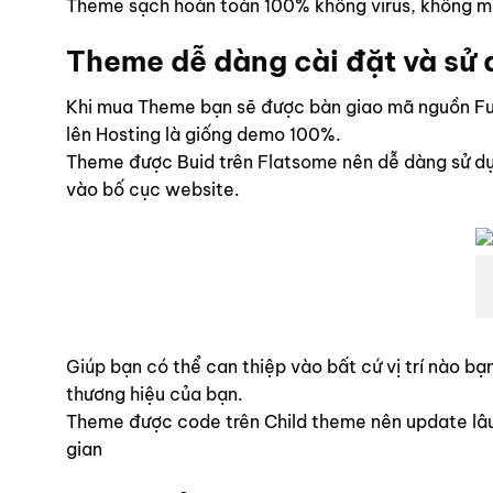
Theme sạch hoàn toàn 100% không virus, không mã
Theme dễ dàng cài đặt và sử
Khi mua Theme bạn sẽ được bàn giao mã nguồn Ful
lên Hosting là giống demo 100%.
Theme được Buid trên
Flatsome
nên dễ dàng sử dụ
vào bố cục website.
Giúp bạn có thể can thiệp vào bất cứ vị trí nào 
thương hiệu của bạn.
Theme được code trên Child theme nên update lâu d
gian