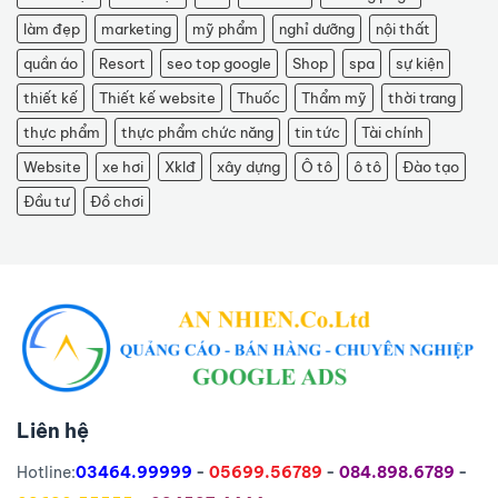
làm đẹp
marketing
mỹ phẩm
nghỉ dưỡng
nội thất
quần áo
Resort
seo top google
Shop
spa
sự kiện
thiết kế
Thiết kế website
Thuốc
Thẩm mỹ
thời trang
thực phẩm
thực phẩm chức năng
tin tức
Tài chính
Website
xe hơi
Xklđ
xây dựng
Ô tô
ô tô
Đào tạo
Đầu tư
Đồ chơi
Liên hệ
Hotline:
03464.99999
-
05699.56789
-
084.898.6789
-