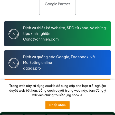
Dịch vụ thiết kế website, SEO từ khóa, và những
tips kinh nghiệm.
Congtyannhien.com
Dịch vụ quảng cáo Google, Facebook, và
Marketing online
ggads.pro
An Nhien LTD – Website hồ sơ năng lực doanh
Trang web này sử dụng cookie để cung cấp cho bạn trải nghiệm
duyệt web tốt hơn. Bằng cách duyệt trang web này, bạn đồng ý
nghiệp
với việc chúng tôi sử dụng cookie.
annhienltd.com
Chấp nhận