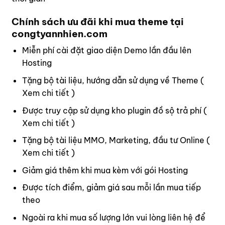
Chính sách ưu đãi khi mua theme tại
congtyannhien.com
Miễn phí cài đặt giao diện Demo lần đầu lên
Hosting
Tặng bộ tài liệu, hướng dẫn sử dụng về Theme (
Xem chi tiết
)
Được truy cập sử dụng kho plugin đồ sộ trả phí (
Xem chi tiết
)
Tặng bộ tài liệu MMO, Marketing, đầu tư Online (
Xem chi tiết
)
Giảm giá thêm khi mua kèm với gói Hosting
Được tích điểm, giảm giá sau mỗi lần mua tiếp
theo
Ngoài ra khi mua số lượng lớn vui lòng
liên hệ
để