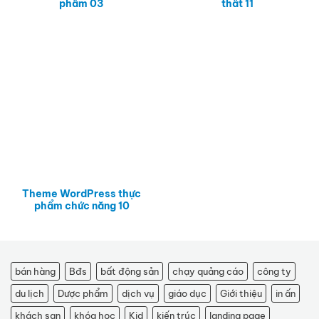
phẩm 03
thất 11
Theme WordPress thực
phẩm chức năng 10
bán hàng
Bđs
bất động sản
chạy quảng cáo
công ty
du lịch
Dược phẩm
dịch vụ
giáo dục
Giới thiệu
in ấn
khách sạn
khóa học
Kid
kiến trúc
landing page