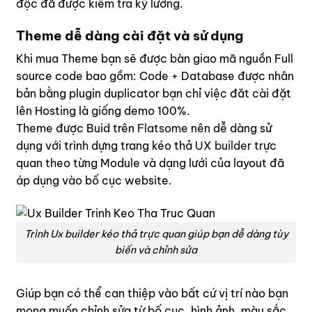
độc đã được kiểm tra kỹ lưỡng.
Theme dễ dàng cài đặt và sử dụng
Khi mua Theme bạn sẽ được bàn giao mã nguồn Full
source code bao gồm: Code + Database được nhân
bản bằng plugin duplicator bạn chỉ việc đăt cài đặt
lên Hosting là giống demo 100%.
Theme được Buid trên
Flatsome
nên dễ dàng sử
dụng với trình dựng trang kéo thả
UX builder
trực
quan theo từng Module và dạng lưới của layout đã
áp dụng vào bố cục website.
Trình Ux builder kéo thả trực quan giúp bạn dễ dàng tùy
biến và chỉnh sửa
Giúp bạn có thể can thiệp vào bất cứ vị trí nào bạn
mong muốn chỉnh sửa từ bố cục, hình ảnh, màu sắc,