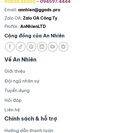
03630.55555
-
094597.4444
Email:
annhien@ggads.pro
Zalo OA:
Zalo OA Công Ty
Profile :
AnNhienLTD
Cộng đồng của An Nhiên
Về An Nhiên
Giới thiệu
Đội ngũ nhân sự
Tuyển dụng
Hỏi đáp
Liên hệ
Chính sách & hỗ trợ
Hướng dẫn thanh toán