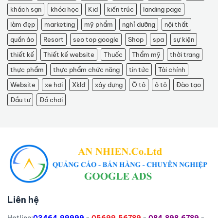
khách sạn
khóa học
Kid
kiến trúc
landing page
làm đẹp
marketing
mỹ phẩm
nghỉ dưỡng
nội thất
quần áo
Resort
seo top google
Shop
spa
sự kiện
thiết kế
Thiết kế website
Thuốc
Thẩm mỹ
thời trang
thực phẩm
thực phẩm chức năng
tin tức
Tài chính
Website
xe hơi
Xklđ
xây dựng
Ô tô
ô tô
Đào tạo
Đầu tư
Đồ chơi
Liên hệ