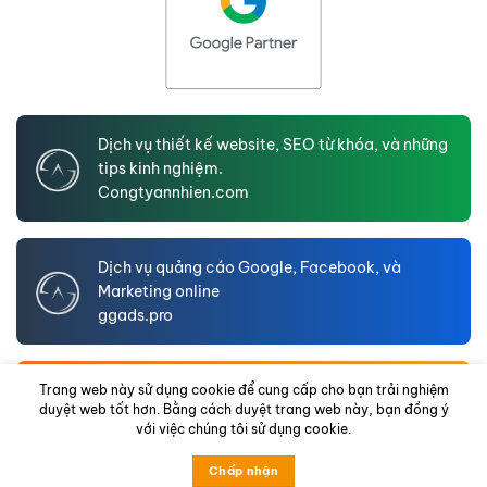
Dịch vụ thiết kế website, SEO từ khóa, và những
tips kinh nghiệm.
Congtyannhien.com
Dịch vụ quảng cáo Google, Facebook, và
Marketing online
ggads.pro
An Nhien LTD – Website hồ sơ năng lực doanh
Trang web này sử dụng cookie để cung cấp cho bạn trải nghiệm
duyệt web tốt hơn. Bằng cách duyệt trang web này, bạn đồng ý
nghiệp
với việc chúng tôi sử dụng cookie.
annhienltd.com
Chấp nhận