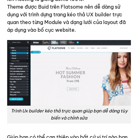
Theme được Buid trên
Flatsome
nên dễ dàng sử
dụng với trình dựng trang kéo thả
UX builder
trực
quan theo từng Module và dạng lưới của layout đã
áp dụng vào bố cục website.
Trình Ux builder kéo thả trực quan giúp bạn dễ dàng tùy
biến và chỉnh sửa
Giúp bạn có thể can thiệp vào bất cứ vị trí nào bạn