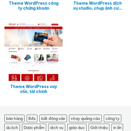
Theme WordPress công
Theme WordPress dịch
ty chứng khoán
vụ studio, chụp ảnh cưới
04
Theme WordPress vay
vốn, tài chính
bán hàng
Bđs
bất động sản
chạy quảng cáo
công ty
du lịch
Dược phẩm
dịch vụ
giáo dục
Giới thiệu
in ấn