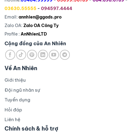
Hotline:
03464.99999
-
05699.56789
-
084.898.6789
-
03630.55555
-
094597.4444
Email:
annhien@ggads.pro
Zalo OA:
Zalo OA Công Ty
Profile :
AnNhienLTD
Cộng đồng của An Nhiên
Về An Nhiên
Giới thiệu
Đội ngũ nhân sự
Tuyển dụng
Hỏi đáp
Liên hệ
Chính sách & hỗ trợ