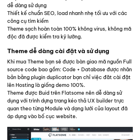
dễ dàng sử dụng
Thiết kế chuẩn SEO, load nhanh nhẹ tối ưu với các
công cụ tìm kiếm
Theme sạch hoàn toàn 100% không virus, không mã
độc đã được kiểm tra kỹ lưỡng.
Theme dễ dàng cài đặt và sử dụng
Khi mua Theme bạn sẽ được bàn giao mã nguồn Full
source code bao gồm: Code + Database được nhân
bản bằng plugin duplicator bạn chỉ việc đăt cài đặt
lên Hosting là giống demo 100%.
Theme được Buid trên
Flatsome
nên dễ dàng sử
dụng với trình dựng trang kéo thả
UX builder
trực
quan theo từng Module và dạng lưới của layout đã
áp dụng vào bố cục website.