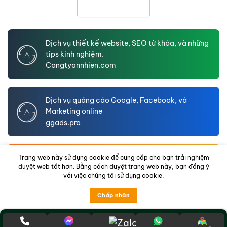
Dịch vụ thiết kế website, SEO từ khóa, và những
tips kinh nghiệm.
Congtyannhien.com
Dịch vụ quảng cáo Google, Facebook, và
Marketing online
ggads.pro
An Nhien LTD – Website hồ sơ năng lực doanh
Trang web này sử dụng cookie để cung cấp cho bạn trải nghiệm
duyệt web tốt hơn. Bằng cách duyệt trang web này, bạn đồng ý
nghiệp
với việc chúng tôi sử dụng cookie.
annhienltd.com
Chấp nhận
© 2021-2026
congtyannhien.com
. All rights reserved.