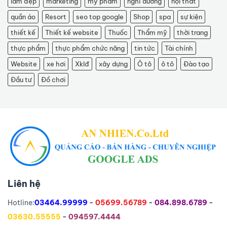
làm đẹp
marketing
mỹ phẩm
nghỉ dưỡng
nội thất
quần áo
Resort
seo top google
Shop
spa
sự kiện
thiết kế
Thiết kế website
Thuốc
Thẩm mỹ
thời trang
thực phẩm
thực phẩm chức năng
tin tức
Tài chính
Website
xe hơi
Xklđ
xây dựng
Ô tô
ô tô
Đào tạo
Đầu tư
Đồ chơi
Liên hệ
Hotline:
03464.99999
-
05699.56789
-
084.898.6789
-
03630.55555
-
094597.4444