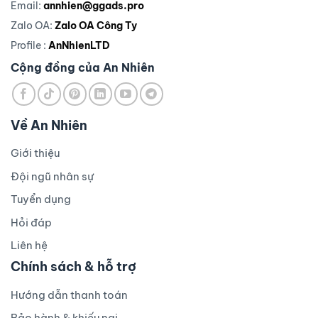
Email:
annhien@ggads.pro
Zalo OA:
Zalo OA Công Ty
Profile :
AnNhienLTD
Cộng đồng của An Nhiên
Về An Nhiên
Giới thiệu
Đội ngũ nhân sự
Tuyển dụng
Hỏi đáp
Liên hệ
Chính sách & hỗ trợ
Hướng dẫn thanh toán
Bảo hành & khiếu nại