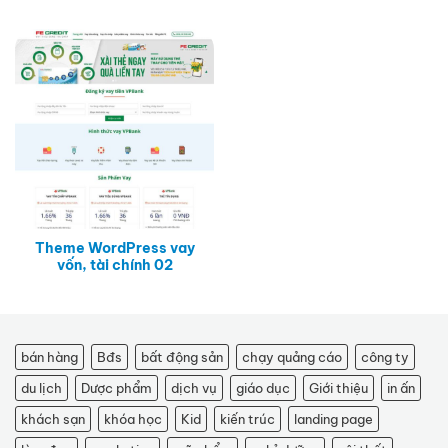
Theme WordPress vay
vốn, tài chính 02
bán hàng
Bđs
bất động sản
chạy quảng cáo
công ty
du lịch
Dược phẩm
dịch vụ
giáo dục
Giới thiệu
in ấn
khách sạn
khóa học
Kid
kiến trúc
landing page