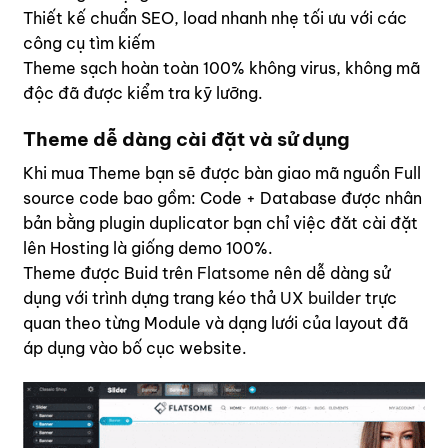
Thiết kế chuẩn SEO, load nhanh nhẹ tối ưu với các
công cụ tìm kiếm
Theme sạch hoàn toàn 100% không virus, không mã
độc đã được kiểm tra kỹ lưỡng.
Theme dễ dàng cài đặt và sử dụng
Khi mua Theme bạn sẽ được bàn giao mã nguồn Full
source code bao gồm: Code + Database được nhân
bản bằng plugin duplicator bạn chỉ việc đăt cài đặt
lên Hosting là giống demo 100%.
Theme được Buid trên
Flatsome
nên dễ dàng sử
dụng với trình dựng trang kéo thả
UX builder
trực
quan theo từng Module và dạng lưới của layout đã
áp dụng vào bố cục website.