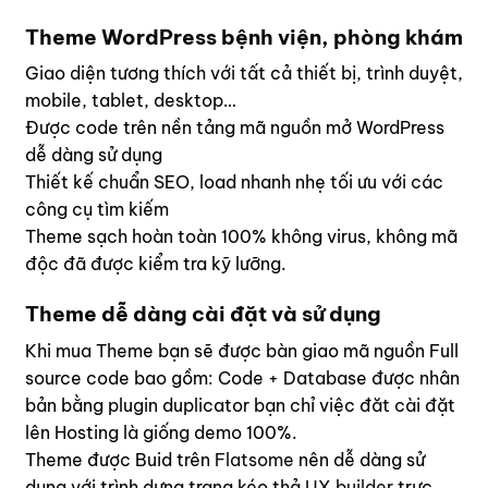
Theme WordPress bệnh viện, phòng khám
Giao diện tương thích với tất cả thiết bị, trình duyệt,
mobile, tablet, desktop…
Được code trên nền tảng mã nguồn mở WordPress
dễ dàng sử dụng
Thiết kế chuẩn SEO, load nhanh nhẹ tối ưu với các
công cụ tìm kiếm
Theme sạch hoàn toàn 100% không virus, không mã
độc đã được kiểm tra kỹ lưỡng.
Theme dễ dàng cài đặt và sử dụng
Khi mua Theme bạn sẽ được bàn giao mã nguồn Full
source code bao gồm: Code + Database được nhân
bản bằng plugin duplicator bạn chỉ việc đăt cài đặt
lên Hosting là giống demo 100%.
Theme được Buid trên
Flatsome
nên dễ dàng sử
dụng với trình dựng trang kéo thả
UX builder
trực