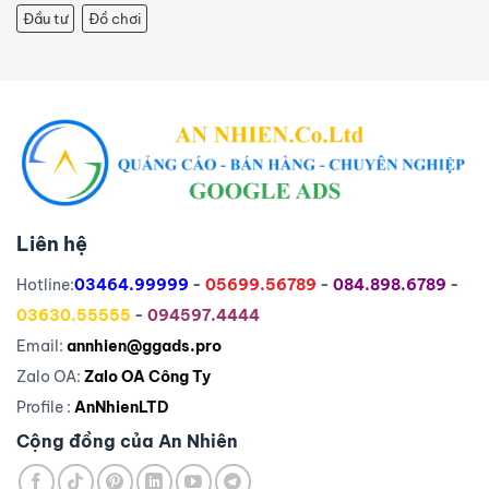
Đầu tư
Đồ chơi
Liên hệ
Hotline:
03464.99999
-
05699.56789
-
084.898.6789
-
03630.55555
-
094597.4444
Email:
annhien@ggads.pro
Zalo OA:
Zalo OA Công Ty
Profile :
AnNhienLTD
Cộng đồng của An Nhiên