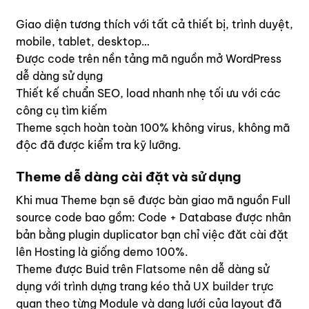
Giao diện tương thích với tất cả thiết bị, trình duyệt,
mobile, tablet, desktop…
Được code trên nền tảng mã nguồn mở WordPress
dễ dàng sử dụng
Thiết kế chuẩn SEO, load nhanh nhẹ tối ưu với các
công cụ tìm kiếm
Theme sạch hoàn toàn 100% không virus, không mã
độc đã được kiểm tra kỹ lưỡng.
Theme dễ dàng cài đặt và sử dụng
Khi mua Theme bạn sẽ được bàn giao mã nguồn Full
source code bao gồm: Code + Database được nhân
bản bằng plugin duplicator bạn chỉ việc đăt cài đặt
lên Hosting là giống demo 100%.
Theme được Buid trên
Flatsome
nên dễ dàng sử
dụng với trình dựng trang kéo thả
UX builder
trực
quan theo từng Module và dạng lưới của layout đã