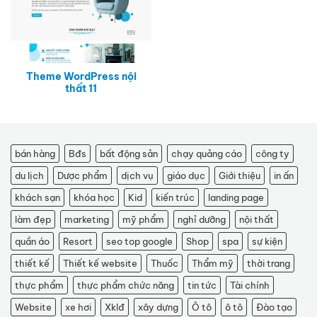
Theme WordPress nội
thất 11
bán hàng
Bđs
bất động sản
chạy quảng cáo
công ty
du lịch
Dược phẩm
dịch vụ
giáo dục
Giới thiệu
in ấn
khách sạn
khóa học
Kid
kiến trúc
landing page
làm đẹp
marketing
mỹ phẩm
nghỉ dưỡng
nội thất
quần áo
Resort
seo top google
Shop
spa
sự kiện
thiết kế
Thiết kế website
Thuốc
Thẩm mỹ
thời trang
thực phẩm
thực phẩm chức năng
tin tức
Tài chính
Website
xe hơi
Xklđ
xây dựng
Ô tô
ô tô
Đào tạo