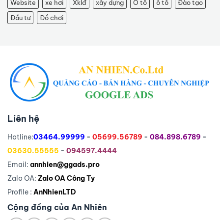
Website
xe hơi
Xklđ
xây dựng
Ô tô
ô tô
Đào tạo
Đầu tư
Đồ chơi
Liên hệ
Hotline:
03464.99999
-
05699.56789
-
084.898.6789
-
03630.55555
-
094597.4444
Email:
annhien@ggads.pro
Zalo OA:
Zalo OA Công Ty
Profile :
AnNhienLTD
Cộng đồng của An Nhiên