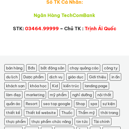
Số TK Cá Nhân:
Ngân Hàng TechComBank
STK
:
03464.99999
–
Chủ TK
:
Trịnh Ái Quốc
bán hàng
Bđs
bất động sản
chạy quảng cáo
công ty
du lịch
Dược phẩm
dịch vụ
giáo dục
Giới thiệu
in ấn
khách sạn
khóa học
Kid
kiến trúc
landing page
làm đẹp
marketing
mỹ phẩm
nghỉ dưỡng
nội thất
quần áo
Resort
seo top google
Shop
spa
sự kiện
thiết kế
Thiết kế website
Thuốc
Thẩm mỹ
thời trang
thực phẩm
thực phẩm chức năng
tin tức
Tài chính