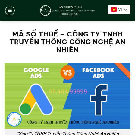
Chuyển
VI
đến
nội
dung
MÃ SỐ THUẾ – CÔNG TY TNHH
TRUYỀN THÔNG CÔNG NGHỆ AN
NHIÊN
Công Ty TNHH Truyền Thông Công Nghệ An Nhiên